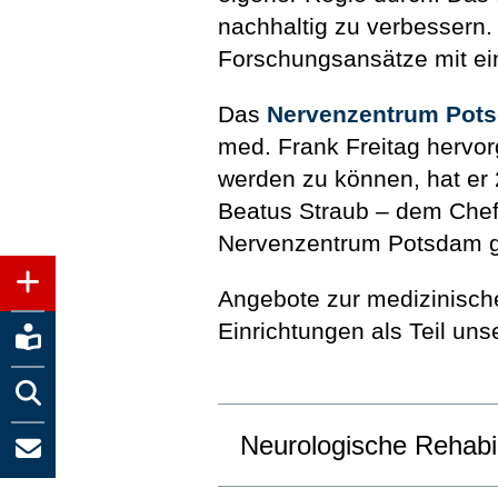
nachhaltig zu verbessern. 
Forschungsansätze mit ei
Das
Nervenzentrum Pot
med. Frank Freitag herv
werden zu können, hat er
Beatus Straub – dem Chefa
Nervenzentrum Potsdam g
+
Angebote zur medizinische
Einrichtungen als Teil uns


Neurologische Rehabili
