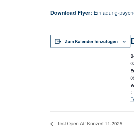
Einladung-psych
Download Flyer:
Zum Kalender hinzufügen
B
0
E
0
V
:
F
Test Open Air Konzert 11-2025