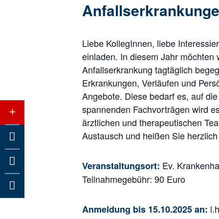
Anfallserkrankung
Liebe KollegInnen, liebe Interessi
einladen. In diesem Jahr möchten w
Anfallserkrankung tagtäglich begegn
Erkrankungen, Verläufen und Persö
Angebote. Diese bedarf es, auf di
spannenden Fachvorträgen wird es 
+
ärztlichen und therapeutischen Te
Austausch und heißen Sie herzlich


Ev. Krankenhau
Veranstaltungsort:
Teilnahmegebühr: 90 Euro

l.
Anmeldung bis 15.10.2025 an: